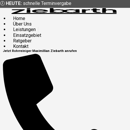
🕖
HEUTE:
schnelle Terminvergabe
Home
Über Uns
Leistungen
Einsatzgebiet
Ratgeber
Kontakt
Jetzt
Rohrreiniger
Maximillian Ziebarth
anrufen