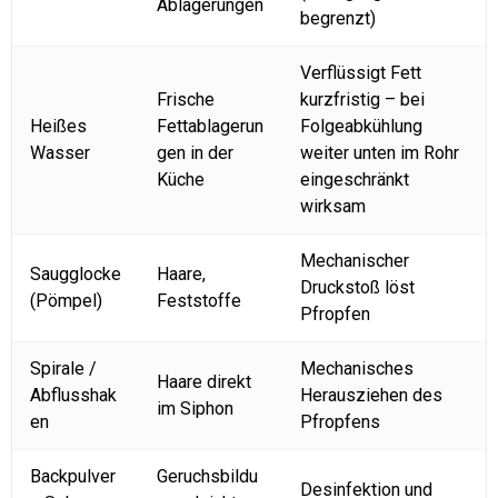
Ablagerungen
begrenzt)
Verflüssigt Fett
Frische
kurzfristig – bei
Heißes
Fettablagerun
Folgeabkühlung
Wasser
gen in der
weiter unten im Rohr
Küche
eingeschränkt
wirksam
Mechanischer
Saugglocke
Haare,
Druckstoß löst
(Pömpel)
Feststoffe
Pfropfen
Spirale /
Mechanisches
Haare direkt
Abflusshak
Herausziehen des
im Siphon
en
Pfropfens
Backpulver
Geruchsbildu
Desinfektion und