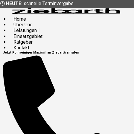
🕖
HEUTE:
schnelle Terminvergabe
Home
Über Uns
Leistungen
Einsatzgebiet
Ratgeber
Kontakt
Jetzt
Rohrreiniger
Maximillian Ziebarth
anrufen