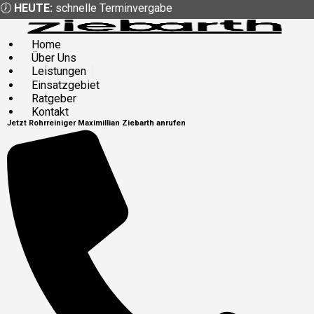
🕖
HEUTE:
schnelle Terminvergabe
Home
Über Uns
Leistungen
Einsatzgebiet
Ratgeber
Kontakt
Jetzt
Rohrreiniger
Maximillian Ziebarth
anrufen