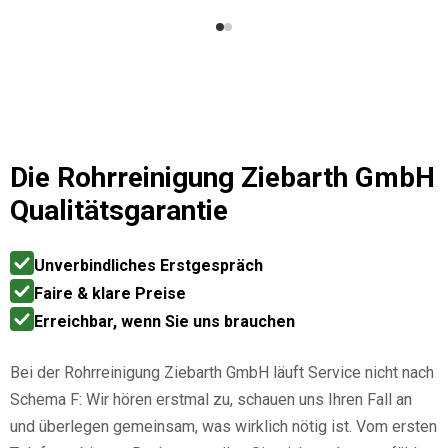
Rohr befindlicher Fremdkörper, eine Blechzange, wurde
gekonnt aus der Leitung entfernt. Anschließend wurde
die Leitung gespült und kontrolliert. Ein wirklich
hervorragender Service, den ich mir auch von anderen
Firmen wünschen würde. Vielen Dank an Ziebarth
Rohrreinigung
Die
Rohrreinigung Ziebarth GmbH
Qualitätsgarantie
Unverbindliches Erstgespräch
Faire & klare Preise
Erreichbar, wenn Sie uns brauchen
Bei der Rohrreinigung Ziebarth GmbH läuft Service nicht nach
Schema F: Wir hören erstmal zu, schauen uns Ihren Fall an
und überlegen gemeinsam, was wirklich nötig ist. Vom ersten