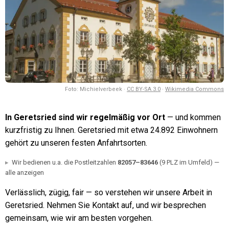
Foto:
Michielverbeek
·
CC BY-SA 3.0
·
Wikimedia Commons
In
Geretsried
sind wir regelmäßig vor Ort
— und kommen
kurzfristig zu Ihnen.
Geretsried mit etwa 24.892 Einwohnern
gehört zu unseren festen Anfahrtsorten.
Wir bedienen u.a. die Postleitzahlen
82057
–83646
(9 PLZ im Umfeld)
—
alle anzeigen
Verlässlich, zügig, fair — so verstehen wir unsere Arbeit in
Geretsried. Nehmen Sie Kontakt auf, und wir besprechen
gemeinsam, wie wir am besten vorgehen.