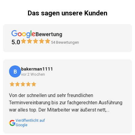
Das sagen unsere Kunden
Bewertung
5.0
54
Bewertungen
bakerman1111
B
vor 2 Wochen
Von der schnellen und sehr freundlichen
Terminvereinbarung bis zur fachgerechten Ausführung
war alles top. Der Mitarbeiter war äußerst nett,
kompetent und professionell. Unser Problem – ein
Veröffentlicht auf
verstopfter Regenwasserablauf – wurde schnell und
Google
zuverlässig gelöst. Besonders beeindruckend: Ein im