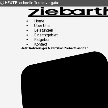
🕖
HEUTE:
schnelle Terminvergabe
Home
Über Uns
Leistungen
Einsatzgebiet
Ratgeber
Kontakt
Jetzt
Rohrreiniger
Maximillian Ziebarth
anrufen