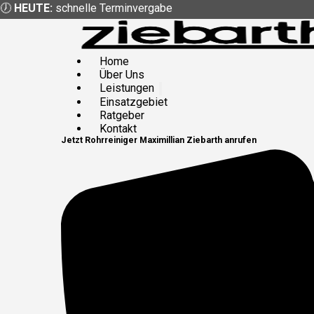
🕖
HEUTE:
schnelle Terminvergabe
Home
Über Uns
Leistungen
Einsatzgebiet
Ratgeber
Kontakt
Jetzt
Rohrreiniger
Maximillian Ziebarth
anrufen